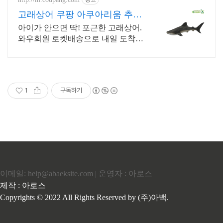
고래상어 쿠팡 아쿠아리움 추억
선물
아이가 안으면 딱! 포근한 고래상어.
와우회원 로켓배송으로 내일 도착!
쿠팡 와우회원 무료배송! 30일 안심
반품. 최대 5% 캐시적립 혜택까지.
1
구독하기
이메일: help@abaeksite.com | 운영자 : 아로스
제작 : 아로스
Copyrights © 2022 All Rights Reserved by (주)아백.