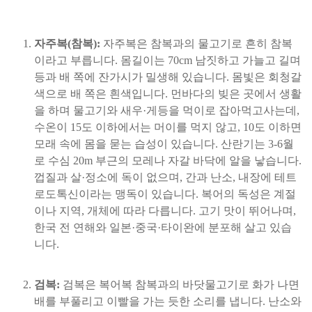
자주복(참복):
자주복은 참복과의 물고기로 흔히 참복
이라고 부릅니다. 몸길이는 70cm 남짓하고 가늘고 길며
등과 배 쪽에 잔가시가 밀생해 있습니다. 몸빛은 회청갈
색으로 배 쪽은 흰색입니다. 먼바다의 빚은 곳에서 생활
을 하며 물고기와 새우·게등을 먹이로 잡아먹고사는데,
수온이 15도 이하에서는 머이를 먹지 않고, 10도 이하면
모래 속에 몸을 묻는 습성이 있습니다. 산란기는 3-6월
로 수심 20m 부근의 모레나 자갈 바닥에 알을 낳습니다.
껍질과 살·정소에 독이 없으며, 간과 난소, 내장에 테트
로도톡신이라는 맹독이 있습니다. 복어의 독성은 계절
이나 지역, 개체에 따라 다릅니다. 고기 맛이 뛰어나며,
한국 전 연해와 일본·중국·타이완에 분포해 살고 있습
니다.
검복:
검복은 복어복 참복과의 바닷물고기로 화가 나면
배를 부풀리고 이빨을 가는 듯한 소리를 냅니다. 난소와