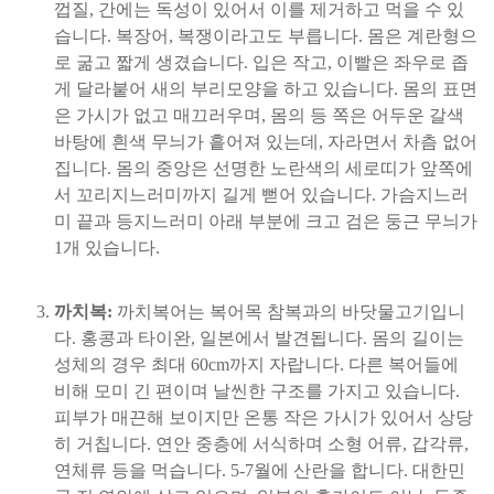
껍질, 간에는 독성이 있어서 이를 제거하고 먹을 수 있
습니다. 복장어, 복쟁이라고도 부릅니다. 몸은 계란형으
로 굶고 짧게 생겼습니다. 입은 작고, 이빨은 좌우로 좁
게 달라붙어 새의 부리모양을 하고 있습니다. 몸의 표면
은 가시가 없고 매끄러우며, 몸의 등 쪽은 어두운 갈색
바탕에 흰색 무늬가 흩어져 있는데, 자라면서 차츰 없어
집니다. 몸의 중앙은 선명한 노란색의 세로띠가 앞쪽에
서 꼬리지느러미까지 길게 뻗어 있습니다. 가슴지느러
미 끝과 등지느러미 아래 부분에 크고 검은 둥근 무늬가
1개 있습니다.
까치복:
까치복어는 복어목 참복과의 바닷물고기입니
다. 홍콩과 타이완, 일본에서 발견됩니다. 몸의 길이는
성체의 경우 최대 60cm까지 자랍니다. 다른 복어들에
비해 모미 긴 편이며 날씬한 구조를 가지고 있습니다.
피부가 매끈해 보이지만 온통 작은 가시가 있어서 상당
히 거칩니다. 연안 중층에 서식하며 소형 어류, 갑각류,
연체류 등을 먹습니다. 5-7월에 산란을 합니다. 대한민